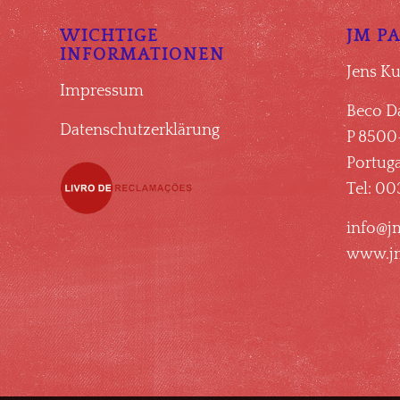
WICHTIGE
JM P
INFORMATIONEN
Jens K
Impressum
Beco D
Datenschutzerklärung
P 8500
Portuga
Tel: 00
info@j
www.jm