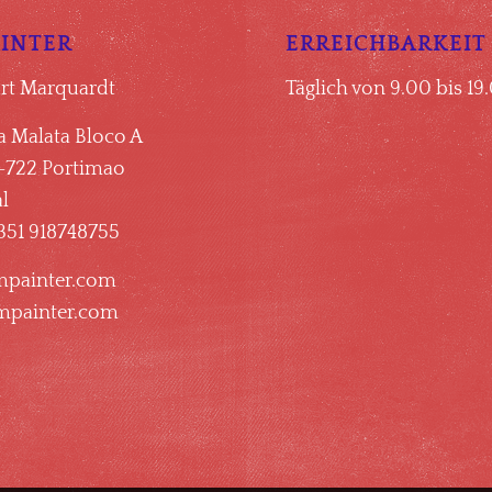
AINTER
ERREICHBARKEIT
urt Marquardt
Täglich von 9.00 bis 19
a Malata Bloco A
-722 Portimao
l
351 918748755
mpainter.com
painter.com